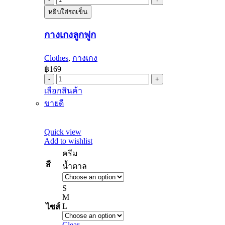
กางเกง
หยิบใส่รถเข็น
ลูกฟูก
quantity
กางเกงลูกฟูก
Clothes
,
กางเกง
฿
169
กางเกง
This
เลือกสินค้า
ลูกฟูก
product
quantity
ขายดี
has
multiple
variants.
Quick view
The
Add to wishlist
options
may
ครีม
be
สี
น้ำตาล
chosen
on
the
S
product
M
page
L
ไซส์
Clear