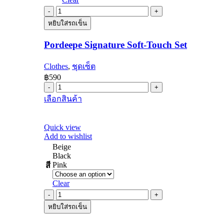
Pordeepe
Signature
หยิบใส่รถเข็น
Soft-
Touch
Pordeepe Signature Soft-Touch Set
Set
quantity
Clothes
,
ชุดเซ็ต
฿
590
Pordeepe
Signature
This
เลือกสินค้า
Soft-
product
Touch
has
Set
multiple
Quick view
quantity
variants.
Add to wishlist
The
Beige
options
Black
may
Pink
สี
be
chosen
Clear
on
กระเป๋า
the
product
หยิบใส่รถเข็น
คาด
page
อก