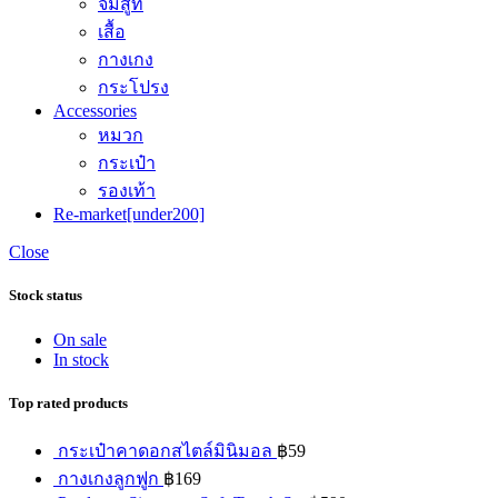
จั๊มสูท
เสื้อ
กางเกง
กระโปรง
Accessories
หมวก
กระเป๋า
รองเท้า
Re-market[under200]
Close
Stock status
On sale
In stock
Top rated products
กระเป๋าคาดอกสไตล์มินิมอล
฿
59
กางเกงลูกฟูก
฿
169