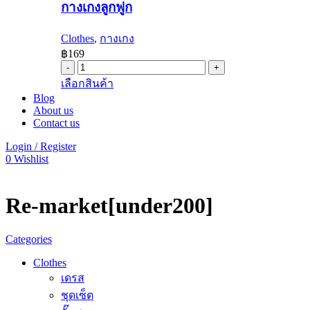
กางเกงลูกฟูก
Clothes
,
กางเกง
฿
169
กางเกง
This
เลือกสินค้า
ลูกฟูก
product
Blog
quantity
has
About us
multiple
Contact us
variants.
The
Login / Register
options
0
Wishlist
may
be
chosen
Re-market[under200]
on
the
product
Categories
page
Clothes
เดรส
ชุดเซ็ต