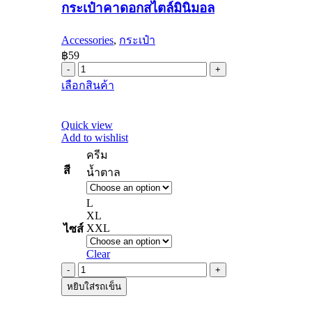
กระเป๋าคาดอกสไตล์มินิมอล
สไตล์
มิ
Accessories
,
กระเป๋า
นิ
฿
59
มอล
กระเป๋า
quantity
This
เลือกสินค้า
คาด
product
อก
has
multiple
สไตล์
Quick view
variants.
Add to wishlist
มิ
The
ครีม
นิ
options
may
สี
น้ำตาล
มอล
be
quantity
chosen
L
on
XL
the
XXL
ไซส์
product
page
Clear
กางเกง
หยิบใส่รถเข็น
ลูกฟูก
quantity