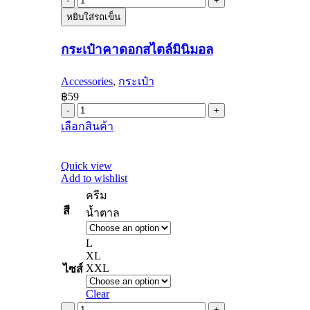
กระเป๋า
the
product
หยิบใส่รถเข็น
คาด
page
อก
กระเป๋าคาดอกสไตล์มินิมอล
สไตล์
มิ
Accessories
,
กระเป๋า
นิ
฿
59
มอล
กระเป๋า
quantity
This
เลือกสินค้า
คาด
product
อก
has
multiple
สไตล์
Quick view
variants.
Add to wishlist
มิ
The
ครีม
นิ
options
may
สี
น้ำตาล
มอล
be
quantity
chosen
L
on
XL
the
XXL
ไซส์
product
page
Clear