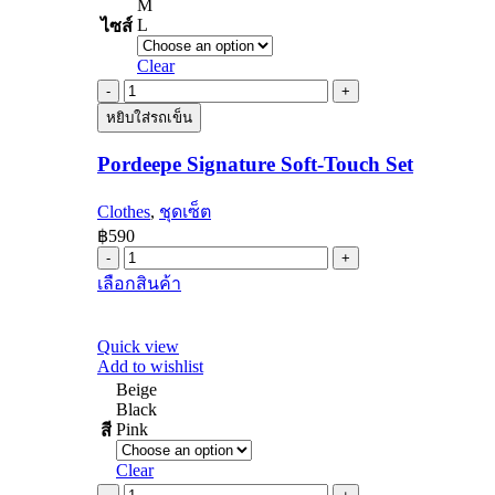
M
L
ไซส์
Clear
Pordeepe
Signature
หยิบใส่รถเข็น
Soft-
Touch
Pordeepe Signature Soft-Touch Set
Set
quantity
Clothes
,
ชุดเซ็ต
฿
590
Pordeepe
Signature
This
เลือกสินค้า
Soft-
product
Touch
has
Set
multiple
Quick view
quantity
variants.
Add to wishlist
The
Beige
options
Black
may
Pink
สี
be
chosen
Clear
on