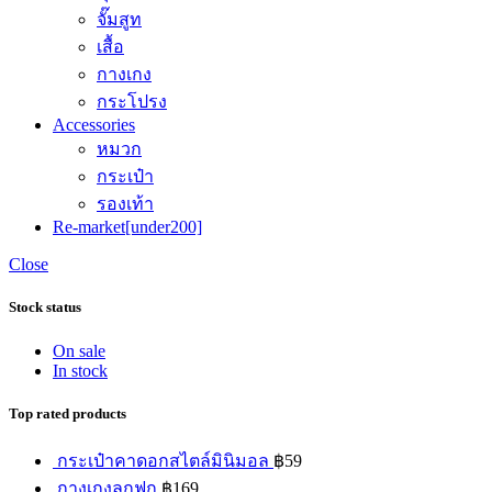
จั๊มสูท
เสื้อ
กางเกง
กระโปรง
Accessories
หมวก
กระเป๋า
รองเท้า
Re-market[under200]
Close
Stock status
On sale
In stock
Top rated products
กระเป๋าคาดอกสไตล์มินิมอล
฿
59
กางเกงลูกฟูก
฿
169