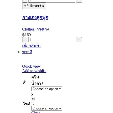
กางเกง
หยิบใส่รถเข็น
ลูกฟูก
quantity
กางเกงลูกฟูก
Clothes
,
กางเกง
฿
169
กางเกง
This
เลือกสินค้า
ลูกฟูก
product
quantity
ขายดี
has
multiple
variants.
Quick view
The
Add to wishlist
options
may
ครีม
be
สี
น้ำตาล
chosen
on
the
S
product
M
page
L
ไซส์
Clear