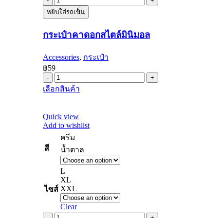
กระเป๋า
the
product
หยิบใส่รถเข็น
คาด
page
อก
กระเป๋าคาดอกสไตล์มินิมอล
สไตล์
มิ
Accessories
,
กระเป๋า
นิ
฿
59
มอล
กระเป๋า
quantity
This
เลือกสินค้า
คาด
product
อก
has
multiple
สไตล์
Quick view
variants.
Add to wishlist
มิ
The
ครีม
นิ
options
may
สี
น้ำตาล
มอล
be
quantity
chosen
L
on
XL
the
XXL
ไซส์
product
page
Clear