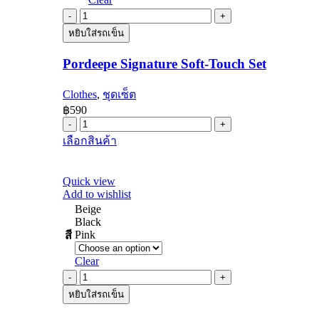
Pordeepe
Signature
หยิบใส่รถเข็น
Soft-
Touch
Pordeepe Signature Soft-Touch Set
Set
quantity
Clothes
,
ชุดเซ็ต
฿
590
Pordeepe
Signature
This
เลือกสินค้า
Soft-
product
Touch
has
Set
multiple
Quick view
quantity
variants.
Add to wishlist
The
Beige
options
Black
may
Pink
สี
be
chosen
Clear
on
กระเป๋า
the
product
หยิบใส่รถเข็น
คาด
page
อก