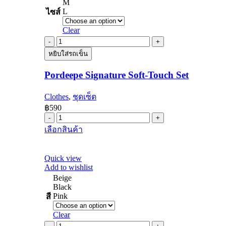
M
L
ไซส์
Clear
Pordeepe
Signature
หยิบใส่รถเข็น
Soft-
Touch
Pordeepe Signature Soft-Touch Set
Set
quantity
Clothes
,
ชุดเซ็ต
฿
590
Pordeepe
Signature
This
เลือกสินค้า
Soft-
product
Touch
has
Set
multiple
Quick view
quantity
variants.
Add to wishlist
The
Beige
options
Black
may
Pink
สี
be
chosen
Clear
on