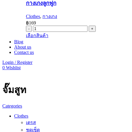
กางเกงลูกฟูก
Clothes
,
กางเกง
฿
169
กางเกง
This
เลือกสินค้า
ลูกฟูก
product
Blog
quantity
has
About us
multiple
Contact us
variants.
The
Login / Register
options
0
Wishlist
may
be
chosen
จั๊มสูท
on
the
product
page
Categories
Clothes
เดรส
ชุดเซ็ต