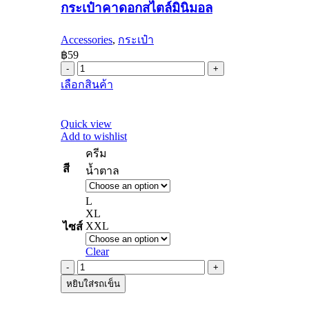
กระเป๋าคาดอกสไตล์มินิมอล
สไตล์
มิ
Accessories
,
กระเป๋า
นิ
฿
59
มอล
กระเป๋า
quantity
This
เลือกสินค้า
คาด
product
อก
has
multiple
สไตล์
Quick view
variants.
Add to wishlist
มิ
The
ครีม
นิ
options
may
สี
น้ำตาล
มอล
be
quantity
chosen
L
on
XL
the
XXL
ไซส์
product
page
Clear
กางเกง
หยิบใส่รถเข็น
ลูกฟูก
quantity