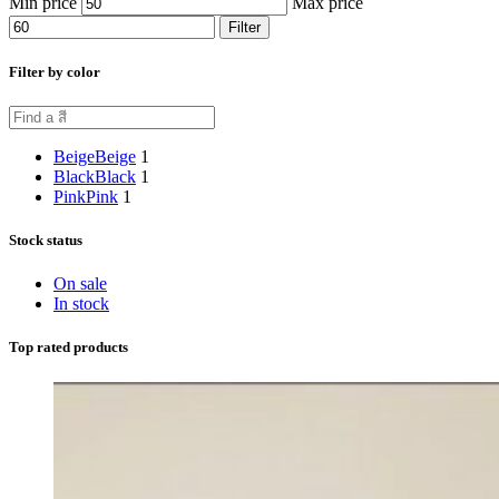
Min price
Max price
Filter
Filter by color
Beige
Beige
1
Black
Black
1
Pink
Pink
1
Stock status
On sale
In stock
Top rated products