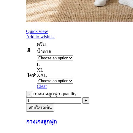
Quick view
Add to wishlist
ครีม
สี
น้ำตาล
L
XL
XXL
ไซส์
Clear
กางเกงลูกฟูก quantity
หยิบใส่รถเข็น
กางเกงลูกฟูก