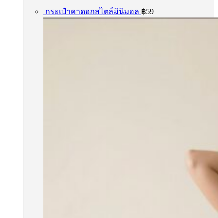
กระเป๋าคาดอกสไตล์มินิมอล
฿
59